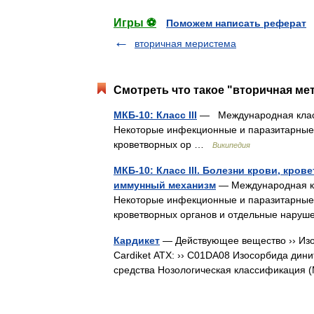
Игры ⚽
Поможем написать реферат
вторичная меристема
Смотреть что такое "вторичная ме
МКБ-10: Класс III
— Международная класси
Некоторые инфекционные и паразитарные б
кроветворных ор …
Википедия
МКБ-10: Класс III. Болезни крови, кр
иммунный механизм
— Международная кл
Некоторые инфекционные и паразитарные б
кроветворных органов и отдельные нару
Кардикет
— Действующее вещество ›› Изосо
Cardiket АТХ: ›› C01DA08 Изосорбида дин
средства Нозологическая классификация 