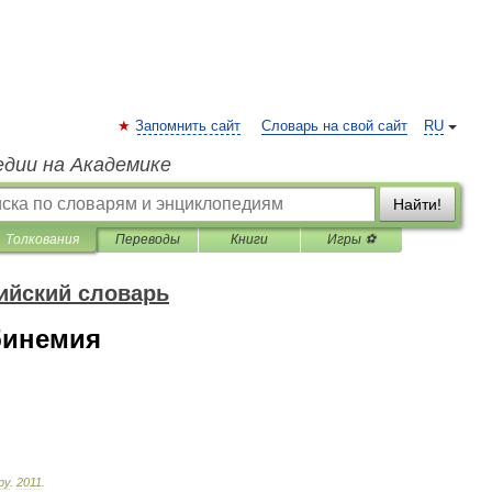
Запомнить сайт
Словарь на свой сайт
RU
едии на Академике
Найти!
Толкования
Переводы
Книги
Игры ⚽
ийский словарь
бинемия
ру
.
2011
.