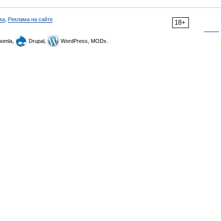
ка
,
Реклама на сайте
18+
omla,
Drupal,
WordPress, MODx.