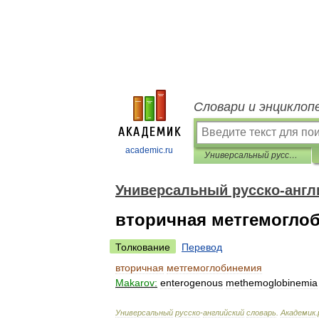
Словари и энциклоп
academic.ru
Универсальный русско-английский словарь
Универсальный русско-англ
вторичная метгемогло
Толкование
Перевод
вторичная
метгемоглобинемия
Makarov:
enterogenous
methemoglobinemia
Универсальный
русско
-
английский
словарь
.
Академик
.