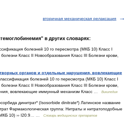
вторичная механическая релаксация
тгемоглобинемия" в других словарях:
фикация болезней 10 го пересмотра (МКБ 10) Класс I
олезни Класс II Новообразования Класс III Болезни крови,
оветворных органов и отдельные нарушения, вовлекающие
ассификация болезней 10 го пересмотра (МКБ 10) Класс I
олезни Класс II Новообразования Класс III Болезни крови,
шения, вовлекающие иммунный механизм Класс …
Википедия
рбида динитрат* (Isosorbide dinitrate*) Латинское название
итрат Фармакологическая группа: Нитраты и нитратоподобные
(МКБ 10) ›› I20.9… …
Словарь медицинских препаратов